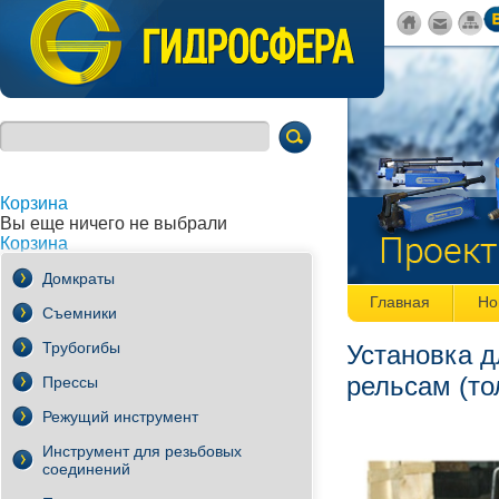
Корзина
Вы еще ничего не выбрали
Корзина
Всего товаров::
0
шт.
Домкраты
Главная
Но
Съемники
Трубогибы
Установка 
рельсам (то
Прессы
Режущий инструмент
Инструмент для резьбовых
соединений